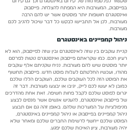
שקשור לפלטפורמות של קידום באינסטגרם וכך גם קידום
בפייסבוק, המעורבות היא המפתח להצלחה. פייסבוק
ואינסטגרם חושפות יותר פוסטים אשר יש להם הרבה
מעורבות, לכן אל תתביישו לבקש כל דבר שיכול להניב לכם
מעורבות.
ניהול קמפיינים באינסטגרם
קניית עוקבים בין שזה לאינסטגרם ובין שזה לפייסבוק, הוא לא
רעיון חכם. כמו שקראתם פייסבוק ואינסטגרם נוטות לפרסם
יותר פוסטים שיש להם מעורבות. נניח שקניתם אלף עוקבים
מהודו, ועכשיו החלטתם לעלות פוסט חדש. פייסבוק תחשוף
את הפוסט הזה לכל העוקבים שלכם, העוקבים הללו שלכם
כמובן לא יעשו לכם לייק, יגיבו או יבצעו מעורבות. דבר זה
יגרום לפוסט שלכם לקבל פחות חשיפה. זאת אחת מהדרכים
של פייסבוק ואינסטגרם, להעניש אנשים אשר מנסים לבצע
מניפולציות על המערכות שלהם. באופן זהה גם אם תבצע
ניהול קמפיינים בפייסבוק או ניהול קמפיינים באינסטגרם,
הפוסט שלכם ייחשף לרשימת החברים שלכם ומאחר שלא
יהיה מעורבות, ציון האיכות שלכם יפגע.