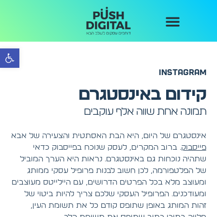
קידום אורגני בגוגל
נעים להכיר
קידום GEO
בנייה וקידום אתרים
תיק עבודות
ניהול קמפיינים
הכול מתחיל כאן
פתח 
INSTAGRAM
קידום באינסטגרם
תמונה אחת שווה אלף עוקבים
אינסטגרם של היום, היא הבת האסתטית והצעירה של אבא
פייסבוק
. ברוב המקרים, לעסק שנוכח בפייסבוק כדאי
שתהיה נוכחות גם באינסטגרם. נראות היא הערך המוביל
של הפלטפורמה, לכן חשוב לבנות פרופיל עסקי ממותג
ומעוצב מלא בכל הפרטים הדרושים, עם היילייטס מעוצבים
ומעודכנים. הפרופיל העסקי שלכם צריך להיות ביטוי של
זהות המותג באופן שתופס קודם כל את תשומת העין,