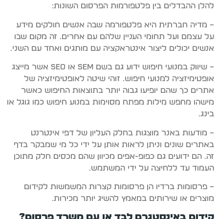
להלן ההבדלים בין פלטפורמות הפרסום השונות:
– מדיה חברתית היא פלטפורמה שבה אנשים חולקים מידע
על עצמם ועל תחומי העניין שלהם עם אחרים. זה מקום שבו
אנשים יכולים ליצור אינטראקציה עם מותגים ואחד עם השני.
– שיווק במנועי חיפוש ידוע גם בשם SEM או SEO אשר מייצג
אופטימיזציה למנועי חיפוש. זוהי שיטה לאופטימיזציה של
אתרים כך שהם יופיעו גבוה יותר בתוצאות החיפוש כאשר
מישהו מחפש מילות מפתח מסוימות במנוע חיפוש כמו גוגל או
בינג.
– מודעות באנר מוצגות בחלק העליון של דפי אינטרנט
באתרים שונים וניתן לראות אותן על ידי כל מי שמבקר בדף
זה. הם ידועים גם כפופ-אפים מכיוון שהם מכסים חלק מתוכן
העמוד עד ללחיצה על ידי המשתמש.
– פרסומות ברדיו הן פרסומות קצרות המשמשות לקידום
מוצרים או שירותים במאמץ להשיג יותר מכירות.
קידום באינסטגרם לבד או עם משרד פרסום?