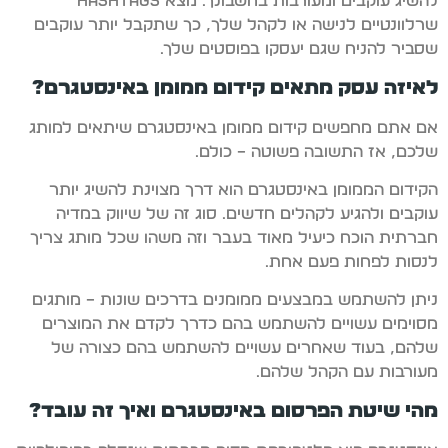
להשיג עוקבים ומעורבות בחשבונך. מצא hashtags
שרלוונטיים לנישה או לקהל שלך, כך שתקבל יותר עוקבים
שסביר להניח שגם יעסקו בפוסטים שלך.
לאיזה עסק מתאים קידום ממומן באינסטגרם?
אם אתם מחפשים קידום ממומן באינסטגרם שיתאים למותג
שלכם, אז התשובה פשוטה – כולם.
הקידום הממומן באינסטגרם הוא דרך מצוינת להשיג יותר
עוקבים ולהגיע לקהלים חדשים. סוג זה של שיווק במדיה
חברתית הוכח כיעיל מאוד בעבר וזה משהו שכל מותג צריך
לנסות לפחות פעם אחת.
ניתן להשתמש במבצעים ממומנים בדרכים שונות – מותגים
מסוימים עשויים להשתמש בהם כדרך לקדם את המוצרים
שלהם, בעוד שאחרים עשויים להשתמש בהם כצורה של
מעורבות עם הקהל שלהם.
מהי שיטת הפרסום באינסטגרם ואיך זה עובד?