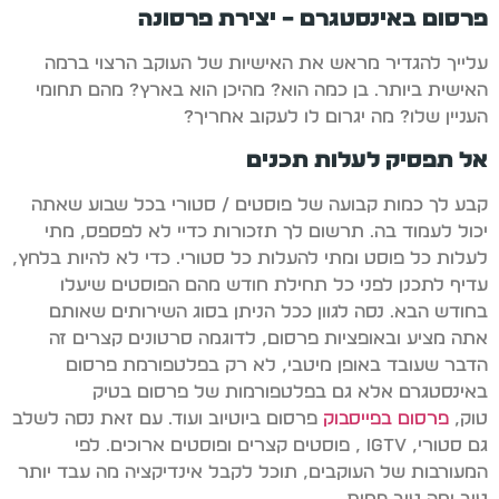
פרסום באינסטגרם – יצירת פרסונה
עלייך להגדיר מראש את האישיות של העוקב הרצוי ברמה
האישית ביותר. בן כמה הוא? מהיכן הוא בארץ? מהם תחומי
העניין שלו? מה יגרום לו לעקוב אחריך?
אל תפסיק לעלות תכנים
קבע לך כמות קבועה של פוסטים / סטורי בכל שבוע שאתה
יכול לעמוד בה. תרשום לך תזכורות כדיי לא לפספס, מתי
לעלות כל פוסט ומתי להעלות כל סטורי. כדי לא להיות בלחץ,
עדיף לתכנן לפני כל תחילת חודש מהם הפוסטים שיעלו
בחודש הבא. נסה לגוון ככל הניתן בסוג השירותים שאותם
אתה מציע ובאופציות פרסום, לדוגמה סרטונים קצרים זה
הדבר שעובד באופן מיטבי, לא רק בפלטפורמת פרסום
באינסטגרם אלא גם בפלטפורמות של פרסום בטיק
טוק,
פרסום בפייסבוק
פרסום ביוטיוב ועוד. עם זאת נסה לשלב
גם סטורי, IGTV , פוסטים קצרים ופוסטים ארוכים. לפי
המעורבות של העוקבים, תוכל לקבל אינדיקציה מה עבד יותר
טוב ומה טוב פחות.