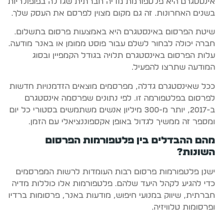
אינסטגרם היא פלטפורמת מדיה חברתית שגדלה בפופולריות
בשנים האחרונות. זה גם מקום מצוין לפרסם את העסק שלך.
שיטת הפרסום באינסטגרם היא באמצעות פרסום בתשלום.
חברה יכולה לבחור לשלם עבור פוסט ממומן או באנר מודעה.
עלות הפרסום באינסטגרם תלויה בגודל הקמפיין ובסוג
המודעה שתרצו להפעיל.
ככל שאינסטגרם גדלה, מפרסמים מוצאים הזדמנויות חדשות
לפרסום בפלטפורמה זו. לפי נתונים שפרסמה אינסטגרם
ב-2017, יותר מ-300 מיליון אנשים משתמשים בסטורי כל יום
ומספר זה ממשיך לגדול באופן אקספוננציאלי עם הזמן.
מהם ההבדלים בין פלטפורמות הפרסום
השונות?
ישנן פלטפורמות פרסום רבות העומדות לרשות המפרסמים
כדי להגיע לקהל היעד שלהם. פלטפורמות אלו כוללות מדיה
חברתית, שיווק במנועי חיפוש, מודעות באנר, פרסומות ברדיו
ופרסומות טלוויזיה.