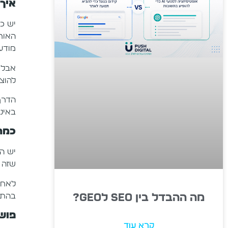
איך
יש כ
האור
מודע
להוצ
הדרך
באינ
כמה 
שזה 
לאחר
מה ההבדל בין SEO לGEO?
בהתא
פוש 
קרא עוד