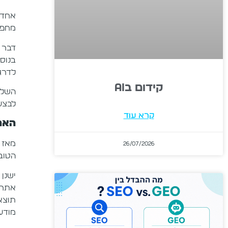
אחד 
מחפש
דבר ח
בנוס
לדרג 
קידום בAI
לבצע אופטי
קרא עוד
האם
מאז 
26/07/2026
הטוב
תוצא
מודעו