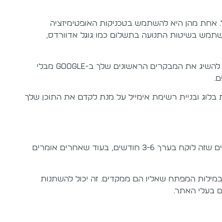
. אחת מהן היא להשתמש בטכניקות האופטימיזציה
להשתמש בשיטות התנועה בתשלום כמו גוגל אדוורדס,
אבל מה אם אין לך תקציב לשיטות האלה? יש עדיין דרכים שבהן תוכל להשיג את המבקרים הראשונים שלך ב-Google מבלי
ם.
בלוג ובניית רשימת אימייל על מנת לקדם את התוכן שלך
יש הרבה ויכוחים על כמה זמן לוקח לאתר להיות מדורג בגוגל. יש אומרים שזה לוקח בערך 3-6 חודשים, בעוד שאחרים אומרים
ובמילות המפתח שאליו הם ממקדים. זה יכול להשתנות
 בעלי האתר.