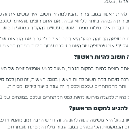
, 2023
להיות ראשון בגוגל צריך להבין למה זה חשוב ואיך עושים את זה נ
ירות הגבוהה ביותר ללחוץ עליהן. אם אתם רוצים שהאתר שלכם 
 ולגלות אילו מילות מפתח אנשים עשויים להקליד במנועי חיפוש.
ת בתוצאה הגבוהה בגוגל היא דרך מצוינת להגביר את הנראות שלכם
על ידי אופטימיזציה של האתר שלכם עבור מילות מפתח ספציפיות 
 חשוב להיות ראשון?
תם רוצים להיות במקום הגבוה, חשוב לבצע אופטימיזציה של האת
בה סיבות למה חשוב להיות ראשון בגוגל. ראשית, זה נותן לכם סיכ
יותר מהמתחרים שלכם ולבסוף, זה עוזר לייצר לידים ומכירות.
להיות למעלה פירושו להיות לפני המתחרים שלכם במונחים של SEO ואופטימיזציה לשיווק מקוון.
 להגיע למקום הראשון?
ן בגוגל היא משימה קשה להשגה. זה דורש הרבה זמן, מאמץ וידע.
 הבמקומות הכי גבוהים בגוגל עבור מילת המפתח שבחרתם.