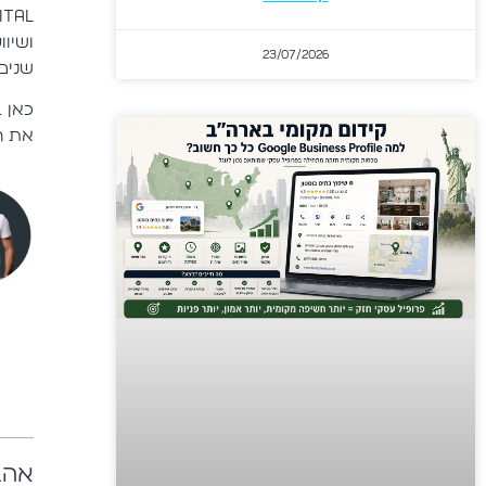
gital
ושיוו
23/07/2026
שנים 
את ה
אהב