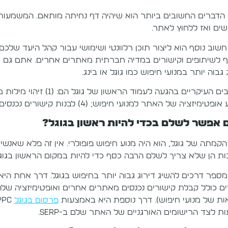
הדברים החשובים ביותר הוא שיהיה דף נחיתה מותאם. המשמעות
ים ואז ללחוץ לאתר.
שוב נוסף הוא ליצור תוכן רלוונטי ושימושי עבור קהל היעד שלכם 
ף לשיתופים וקישורים במדיה חברתית מאתרים אחרים. אתם גם צר
גבוה יותר במנועי חיפוש כמו גוגל או בינג.
מיזציה של האתר למנועי חיפוש; (4) לבנות קישורים נכנסים; וכן (5) ודא שהאתר שלכם מותאם לנייד.
 אפשר לשלם בכדי להיות ראשון בגוגל?
הקמתה של גוגל, הוא היה מנוע חיפוש פופולרי. אין זה פלא שאנשי
ות הן שלא צריך לשלם הרבה כסף כדי להיות במקום הראשון בגוגל ו
ות של מנועי חיפוש). דרך נוספת היא באמצעות
פרסום בגוגל
ת לצד הרישומים האורגניים של האתר שלם ב-SERP.