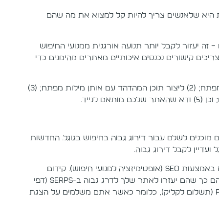
 היא שלאנשים צריך להיות קל למצוא את מה שהם
– זה יעזור לקבל יותר תנועה אורגנית ממנועי החיפוש
יכים קישורים נכנסים איכותיים מאתרים מהימנים כדי
השלבים העיקריים בהגעה לעמוד הראשון של גוגל הם: (1) זיהוי מילות מפתח; (2) ליצור תוכן המהדהד עם אותן מילות מפתח; (3)
ם מוכנים לשלם עבור דירוג גבוה בחיפוש בגוגל. החדשות
עדיין לקבל דירוג גבוה.
ישנן מספר דרכים להשיג דירוג גבוה יותר בחיפוש בגוגל. דרך אחת היא באמצעות SEO (אופטימיזציה למנועי חיפוש). קידום
אתרים כולל קבלת קישורים נכנסים מאתרים אחרים ואופטימיזציה שלהם כך שהם יעזרו לאתר שלך לדרג גבוה ב-SERPs (דפי
PPC (תשלום לקליק), כלומר כאשר אתם משלמים על הצגת