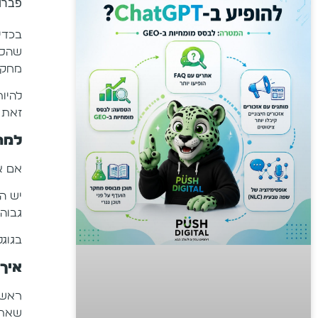
פברואר 16
בכדי 
שהסב
מחקר
להיו
זאת 
למה
אם א
יש הר
גבוה 
בגוגל 
איך
ראשו
שאתם