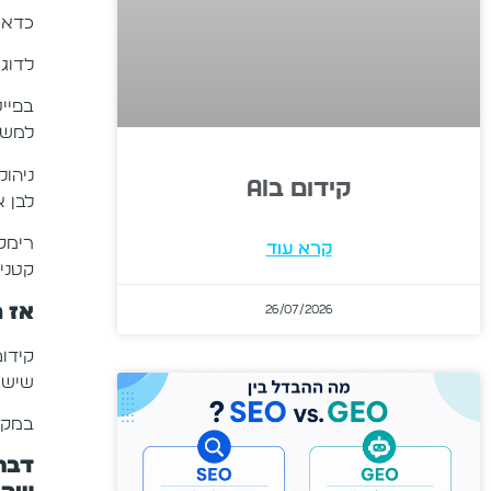
כדאי
לדוג
בפיי
למשר
ניהו
קידום בAI
לבן א
רימק
קרא עוד
קטנים
אז מ
26/07/2026
קידו
שיש 
במקר
דבר