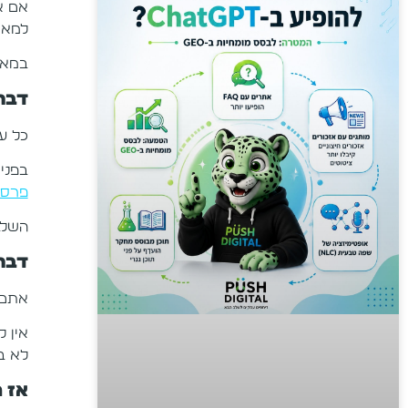
אם א
למאמר
במאמ
דבר 
כל ע
בפני
פרסו
השלב
דבר
אתם רוצים לחש
אין 
לא בהכרח מ
אז 