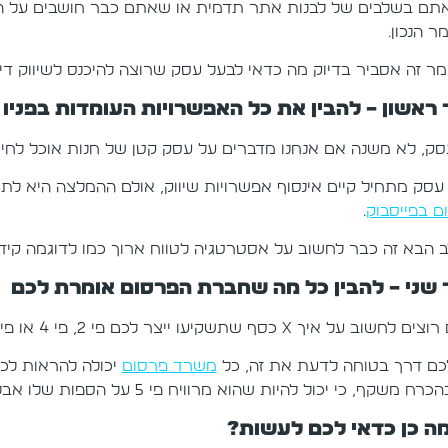
תם בשלבים של לבנות אתר תדמית או שאתם כבר חושבים על הש
 הנכון.
ר זה אסביר בדיוק מה כדאי לבעל עסק שרוצה להיכנס לשיווק דיג
ראשון – להבין את כל האפשרויות העומדות בפניו
סק, לא משנה אם אנחנו מדברים על עסק קטן של חנות אוכל לחיות 
 עסק מתחיל קיים אינסוף אפשרויות שיווק, אולם ההמלצה היא לת
ם בפייסבוק
.
 הבא זה כבר לחשוב על אסטרטגיה לטווח ארוך כמו לדוגמה קידו
 שני – להבין כל מה שחברת הפרסום אומרת לכם
וב על איך X כסף שתשקיעו ייצר לכם פי 2, פי 4 או פי 10 על הכסף שלכם.
לכם דרך בטוחה לדעת את זה, כל
משרד פרסום
יכולה להראות לכ
שקף, כי יכול להיות שהוא מרוויח פי 5 על הספות שלו אבל בתכלס הריווחיות שלו מאוד נמוכה עבור כל מכירה.
מה כן כדאי לכם לעשות?