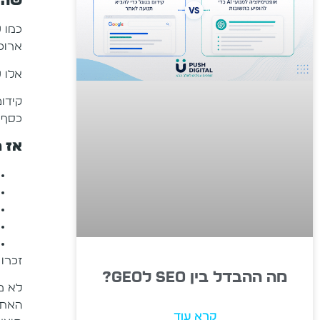
שהי
כמו 
ארוכ
אלו 
קידו
כסף 
אז 
זכרו
מה ההבדל בין SEO לGEO?
לא מ
האתר
קרא עוד