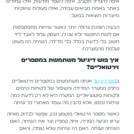
איפה להגדיל תקציב, איפה לשפר מודעות, אילו עמודים
באתר באמת מביאים עבודה, ואילו פעולות שיווקיות
מייצרות תוצאות בפועל.
הבעיה הופכת גדולה יותר כאשר שיחות מתפספסות.
אם לקוח התקשר ולא ענו לו, העסק עלול לאבד ליד
חשוב בלי לדעת בכלל. בלי מדידה, השיחה הזו פשוט
נעלמת מהמערכת.
איך פוש דיגיטל משתמשת במספרים
וירטואליים?
ב
פוש דיגיטל
אנחנו משתמשים במספרים וירטואליים
כחלק ממערך המדידה והשיפור של לקוחות קיימים
ולקוחות פוטנציאליים. המטרה היא לא רק לדעת כמה
שיחות נכנסו, אלא להבין מה עומד מאחורי כל שיחה.
כאשר מספר וירטואלי מוטמע נכון, אפשר לבדוק מאיזה
ערוץ הגיעה הפנייה, איזה קמפיין יצר את השיחה, האם
השיחה נענתה, האם היו שיחות שלא טופלו, והאם