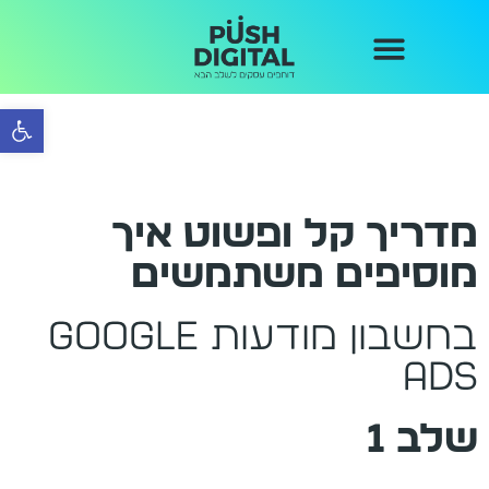
קידום אורגני בגוגל
נעים להכיר
קידום GEO
בנייה וקידום אתרים
תיק עבודות
ניהול קמפיינים
הכול מתחיל כאן
פתח 
מדריך קל ופשוט איך
מוסיפים משתמשים
בחשבון מודעות Google
ADS
שלב 1