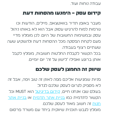
עבודה נוחות ועוד.
קידום עסק – הימנעו מהסחות דעת
מעבר באופן תדיר בוואטצאפ, מיילים, הודעות וכו
גורמות למוח להרגיש עסוק אבל הוא לא באותו ניהול
עסק ובמשימות החשובות של היום. לכן מומלץ מדיי
פעם לקחת הפסקה מכל ההסחות דעת ולהשקיע שעה
שעתיים רצוף בעבודה.
בכל הקשור לקבלת החלטות חשובות, מומלץ לקבל
אותן ברוגע ואפילו "לישון על זה" יום יומיים.
שיווק זה החמצן לעסק שלכם
פניות שמגיעות אליכם מפה לאוזן זה טוב ויפה, אבל זה
לא מספיק לגרום לעסק שלכם לגדול.
בעולם שבו אנחנו חיים,
קידום בדיגיטל
הוא MUST וכל
הקשור לתדמית כמו
בניית אתר תדמית
או
בניית אתר
חנות
זה חשוב מאוד לעסק שלכם.
מומלץ לגבש תוכנית שיווקית ביחד עם משרד פרסום