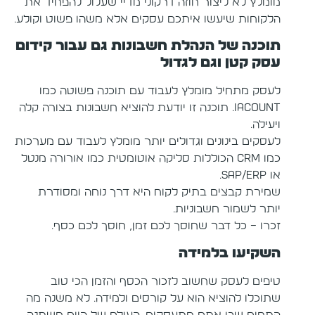
מומלץ לא ליצור חוזה דרקוני מדיי שעלול להפחיד את
הלקוחות שיעשו איתכם עסקים אלא משהו פשוט וקולע.
תוכנה של הנהלת חשבונות גם עבור קידום
עסק קטן וגם לגדול
לעסק מתחיל מומלץ לעבוד עם תוכנה פשוטה כמו
Iacount. תוכנה זו יודעת להוציא חשבונות בצורה קלה
ויעילה.
לעסקים בינונים וגדולים יותר מומלץ לעבוד עם מערכות
כמו CRM הכוללות סליקה אוטומטית כמו אורורה מנטל
או SAP/ERP.
שמירת קבצים בתיק לקוח היא דרך נוחה ומסודרת
יותר לשמור חשבוניות.
זכרו – כל דבר שחוסך לכם זמן, חוסך לכם כסף.
השקיעו בלמידה
טיפים לעסק שחשוב לזכור הכסף והזמן הכי טוב
שתוכלו להוציא הוא על קורסים ולמידה. לא משנה מה
התחום שבו אתם מתעסקים. העולם של היום משתנה