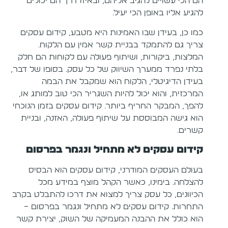
הם הכי עשויים להגיב אליהם, ובאיזו דרך הם יכולים
להגיע אליו באופן הכי יעיל.
כמו כן, בעידן שבו האמינות היא מטבע, קידום עסקים
צריך גם להתמקד בבניית קשר אמין עם הלקוח.
המלצות, ביקורות, ושיתוף פעולה עם לקוחות הם חלק
בלתי נפרד ממערך השיווק של כל עסק. בסופו של דבר,
בעידן הדיגיטלי, הלקוח הוא שמקבל את הבמה
המרכזית, והוא יכול להיות השגריר הכי טוב למותג או,
להפך, המבקר החריף ביותר. קידום עסקים בזמן הנוכחי
הוא גישה המבוססת על שיתוף פעולה, האזנה, ובניית
קשרים.
קידום עסקים לא מתחיל ונגמר בפרסום
בעולם העסקים המודרני, קידום עסקים הוא הבסיס
להצלחה. בימינו, כאשר הקהל מוצף במידע מכל
הכיוונים, כל עסק צריך למצוא את דרכו להתבלט בקרב
התחרות. קידום עסקים לא מתחיל ונגמר בפרסום –
הוא כולל את ההבנה המעמיקה של השוק, יצירת קשר