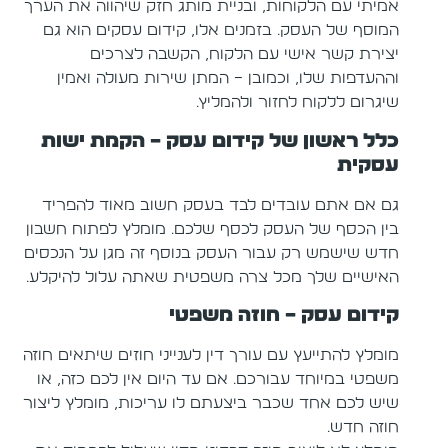
אמיתי עם הלקוחות, ובניית מותג חזק שיהווה את הערך
המוסף של העסק. בזמנים אלו, קידום עסקים הוא גם
יצירת קשר אישי עם הלקוח, הקשבה לצרכים
וההעדפות שלו, וכמובן – המתן שירות מעולה ואמין
שיגרום ללקוח לחזור ולהמליץ.
כלל ראשון של קידום עסק – הקמת ישות
עסקית
גם אם אתם עובדים לבד בעסק חשוב מאוד להפריד
בין הכסף של העסק לכסף שלכם. מומלץ לפתוח חשבון
חדש שישמש רק עבור העסק בנוסף זה מגן על הנכסים
האישיים שלך מכל צרה משפטית שאתה עלול להיקלע.
קידום עסק – חוזה משפטי
מומלץ להתייעץ עם עורך דין לענייני חוזים שיתאים חוזה
משפטי במיוחד עבורכם. אם עד היום אין לכם כזה, או
שיש לכם אחד שכבר ביצעתם לו עריכות, מומלץ ליצור
חוזה חדש.