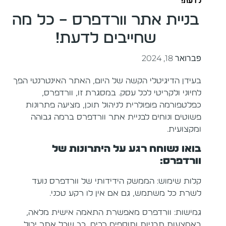
לדעת!
בניית אתר וורדפרס – כל מה
שחייבים לדעת!
פברואר 18, 2024
בעידן הדיגיטלי הקשה של היום, האתר האינטרנטי הפך
לחיוני ולקריטי לכל עסק. במסגרת זו, וורדפרס,
כפלטפורמה פופולרית לניהול תוכן, מציעה פתרונות
פשוטים ונוחים לבניית אתר וורדפרס ברמה גבוהה
ומקצועית.
בואו נשוחח רגע על היתרונות של
וורדפרס:
קלות שימוש: הממשק הידידותי של וורדפרס נועד
לשרת כל משתמש, גם אם אין לו רקע טכני.
גמישות: וורדפרס מאפשרת התאמה אישית מלאה,
באמצעות תבניות ותוספים רבים, כך שכל אתר יכול