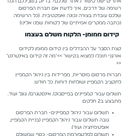
אתרים ישנו קישור לאתר שלכם? בדיוק בשבילכם הכנו
רשימה של דרכים, איך לדעת אם חברת הפרסום
שלכם עובדת בצורה נכונה ואפקטיבית. (כל הרשימה
נכתבה ממקרים אמיתיים של לקוחות שפנו אלינו)
קידום ממומן- הלקוח משלם בעצמו
קצת הסבר על ההבדלים בין קידום ממומן לקידום
אורגני תוכלו למצוא בקישור >>"מה זה קידום באינטרנט"
<<
חברות פרסום מוסריות, מפרידות בין ניהול הקמפיין
לתקציב הקמפיין ושולחות דוחות כל חודש.
תשלום עבור קמפיינים בפייסבוק/ אינסטגרם/ גוגל ועוד..
מתבצע ב2 חלקים:
תשלום עבור ניהול קמפיינים- חברת הפרסום
גובה תשלום עבור ניהול הקמפיין (בניית הקמפיין,
אופטימיזציה ועוד).
תשלום לפלטפורמת הפרסום- כסף שמשולם