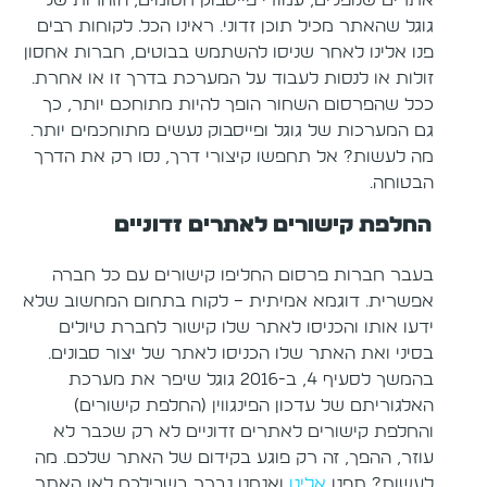
אתרים שנופלים, עמודי פייסבוק חסומים, הזהרות של
גוגל שהאתר מכיל תוכן זדוני… ראינו הכל. לקוחות רבים
פנו אלינו לאחר שניסו להשתמש בבוטים, חברות אחסון
זולות או לנסות לעבוד על המערכת בדרך זו או אחרת.
ככל שהפרסום השחור הופך להיות מתוחכם יותר, כך
גם המערכות של גוגל ופייסבוק נעשים מתוחכמים יותר.
מה לעשות? אל תחפשו קיצורי דרך, נסו רק את הדרך
הבטוחה.
החלפת קישורים לאתרים זדוניים
בעבר חברות פרסום החליפו קישורים עם כל חברה
אפשרית. דוגמא אמיתית – לקוח בתחום המחשוב שלא
ידעו אותו והכניסו לאתר שלו קישור לחברת טיולים
בסיני ואת האתר שלו הכניסו לאתר של יצור סבונים.
בהמשך לסעיף 4, ב-2016 גוגל שיפר את מערכת
האלגוריתם של עדכון הפינגווין (החלפת קישורים)
והחלפת קישורים לאתרים זדוניים לא רק שכבר לא
עוזר, ההפך, זה רק פוגע בקידום של האתר שלכם. מה
לעשות? תפנו
אלינו
ואנחנו נברר בשבילכם לאן האתר